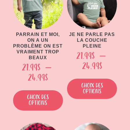
PARRAIN ET MOI,
JE NE PARLE PAS
ON A UN
LA COUCHE
PROBLÈME ON EST
PLEINE
VRAIMENT TROP
21.99
$
–
BEAUX
Plage
24.99
$
21.99
$
–
de
Plage
24.99
$
Ce
produit
prix :
Choix des
de
Ce
options
a
21.99$
produit
prix :
Choix des
plusieu
options
a
à
21.99$
variati
plusieurs
Les
24.99$
à
variations.
option
Les
24.99$
peuven