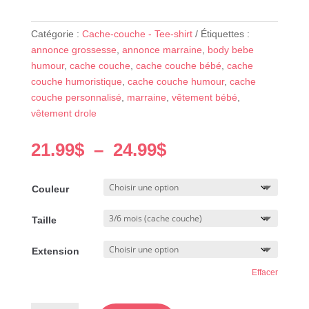
Catégorie :
Cache-couche - Tee-shirt
Étiquettes :
annonce grossesse
,
annonce marraine
,
body bebe
humour
,
cache couche
,
cache couche bébé
,
cache
couche humoristique
,
cache couche humour
,
cache
couche personnalisé
,
marraine
,
vêtement bébé
,
vêtement drole
Plage
21.99
$
–
24.99
$
de
prix :
Couleur
21.99$
à
Taille
24.99$
Extension
Effacer