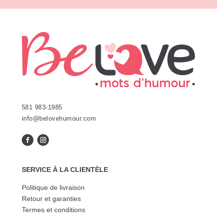
peuvent
être
être
choisie
choisies
sur
sur
la
la
page
page
du
du
produit
produit
581 983-1985
info@belovehumour.com
SERVICE À LA CLIENTÈLE
Politique de livraison
Retour et garanties
Termes et conditions