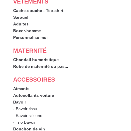
VÊTEMENTS
Cache-couche - Tee-shirt
Sarouel
Adultes
Boxer-homme
Personnalise moi
MATERNITÉ
Chandail humoristique
Robe de maternité ou pas...
ACCESSOIRES
Aimants
Autocollants voiture
Bavoir
- Bavoir tissu
- Bavoir silicone
- Trio Bavoir
Bouchon de vin