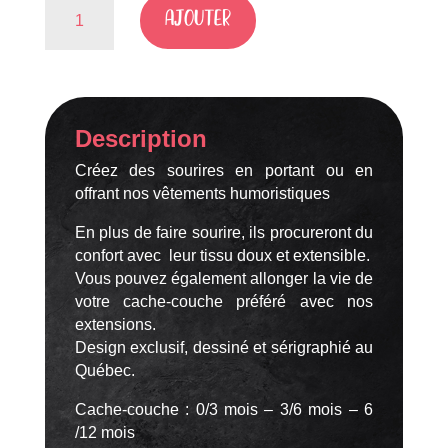
quantité
AJOUTER
de
Definition
Ma
Tante
Description
Créez des sourires en portant ou en
offrant nos vêtements humoristiques
En plus de faire sourire, ils procureront du
confort avec leur tissu doux et extensible.
Vous pouvez également allonger la vie de
votre cache-couche préféré avec nos
extensions.
Design exclusif, dessiné et sérigraphié au
Québec.
Cache-couche : 0/3 mois – 3/6 mois – 6
/12 mois