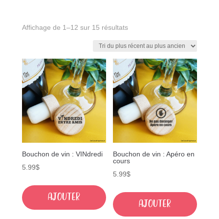
Trié
Affichage de 1–12 sur 15 résultats
du
plus
récent
au
plus
ancien
Bouchon de vin : VINdredi
Bouchon de vin : Apéro en
cours
5.99
$
5.99
$
Ajouter
Ajouter