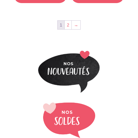
1
2
→