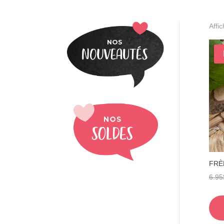
Affi
FRÈ
6.95