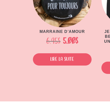
MARRAINE D’AMOUR
JE
B
Le
Le
6.95
$
5.00
$
UN
prix
prix
initial
actuel
Lire la suite
était :
est :
6.95$.
5.00$.