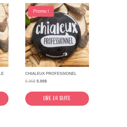
Promo !
LE
CHIALEUX PROFESSIONEL
Le
Le
6.95
$
5.00
$
prix
prix
initial
actuel
Lire la suite
était :
est :
6.95$.
5.00$.