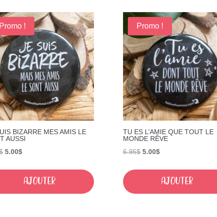
Promo !
Promo !
SUIS BIZARRE MES AMIS LE
TU ES L’AMIE QUE TOUT LE
T AUSSI
MONDE RÊVE
Le
Le
Le
Le
$
5.00
$
6.95
$
5.00
$
prix
prix
prix
prix
initial
actuel
initial
actuel
Ajouter
Ajouter
était :
est :
était :
est :
6.95$.
5.00$.
6.95$.
5.00$.