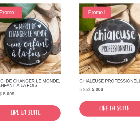
Promo !
Promo !
CI DE CHANGER LE MONDE,
CHIALEUSE PROFESSIONEL
ENFANT À LA FOIS
Le
Le
6.95
$
5.00
$
Le
Le
$
5.00
$
prix
prix
prix
prix
initial
actuel
Lire la suite
initial
actuel
Lire la suite
était :
est :
était :
est :
6.95$.
5.00$.
6.95$.
5.00$.