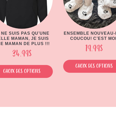
 NE SUIS PAS QU’UNE
ENSEMBLE NOUVEAU-N
ELLE MAMAN, JE SUIS
COUCOU! C’EST MOI
E MAMAN DE PLUS !!!
19.99
$
34.99
$
Ce
Choix des options
produit
Choix des options
a
plusieurs
variations.
Les
options
peuvent
être