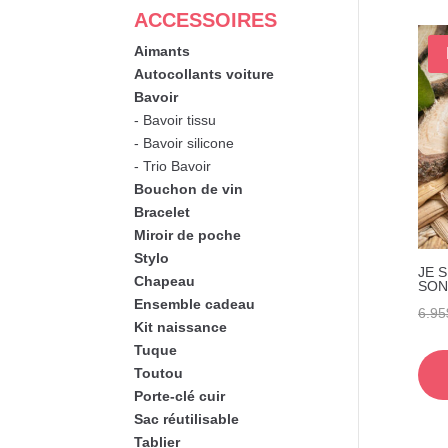
ACCESSOIRES
Aimants
Autocollants voiture
Bavoir
- Bavoir tissu
- Bavoir silicone
- Trio Bavoir
Bouchon de vin
Bracelet
Miroir de poche
Stylo
JE 
Chapeau
SON
Ensemble cadeau
6.95
Kit naissance
Tuque
Toutou
Porte-clé cuir
Sac réutilisable
Tablier