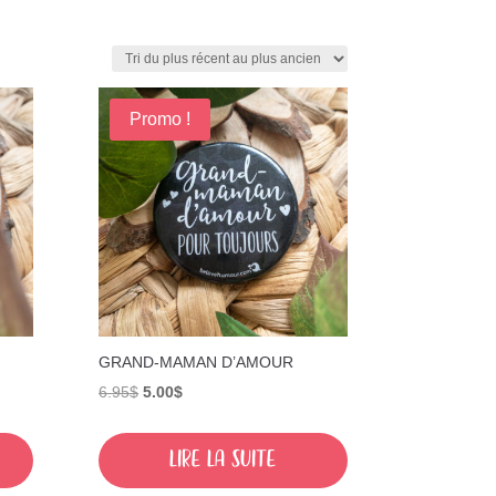
Promo !
GRAND-MAMAN D’AMOUR
Le
Le
6.95
$
5.00
$
prix
prix
initial
actuel
Lire la suite
était :
est :