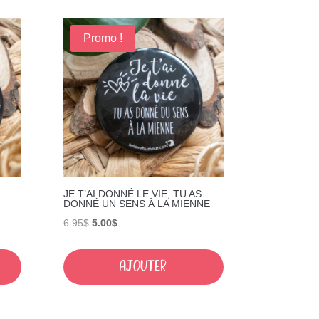
Promo !
JE T’AI DONNÉ LE VIE, TU AS
DONNÉ UN SENS À LA MIENNE
Le
Le
6.95
$
5.00
$
prix
prix
initial
actuel
Ajouter
était :
est :
6.95$.
5.00$.