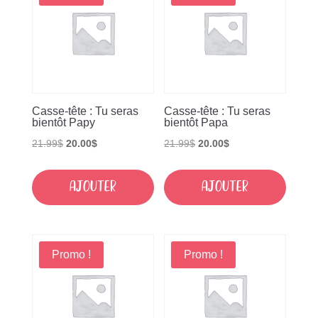
Casse-tête : Tu seras
Casse-tête : Tu seras
bientôt Papy
bientôt Papa
Le
Le
Le
Le
21.99
$
20.00
$
21.99
$
20.00
$
prix
prix
prix
prix
initial
actuel
initial
actuel
Ajouter
Ajouter
était :
est :
était :
est :
21.99$.
20.00$.
21.99$.
20.00$.
Promo !
Promo !