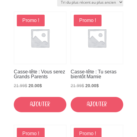
plus
récent
Promo !
Promo !
au
plus
ancien
Casse-tête : Vous serez
Casse-tête : Tu seras
Grands Parents
bientôt Mamie
Le
Le
Le
Le
21.99
$
20.00
$
21.99
$
20.00
$
prix
prix
prix
prix
initial
actuel
initial
actuel
Ajouter
Ajouter
était :
est :
était :
est :
21.99$.
20.00$.
21.99$.
20.00$.
Promo !
Promo !