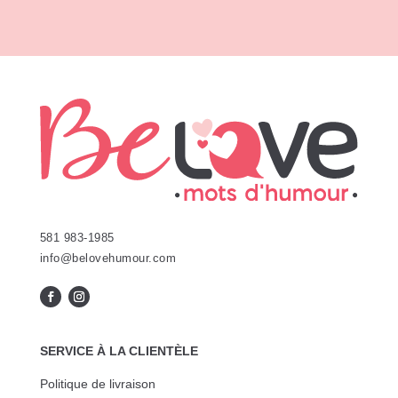
options
peuvent
être
choisies
sur
la
page
du
produit
581 983-1985
info@belovehumour.com
SERVICE À LA CLIENTÈLE
Politique de livraison