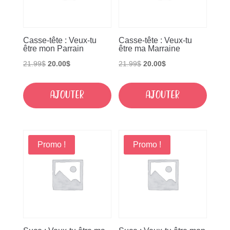
Casse-tête : Veux-tu
Casse-tête : Veux-tu
être mon Parrain
être ma Marraine
Le
Le
Le
Le
21.99
$
20.00
$
21.99
$
20.00
$
prix
prix
prix
prix
initial
actuel
initial
actuel
Ajouter
Ajouter
était :
est :
était :
est :
21.99$.
20.00$.
21.99$.
20.00$.
Promo !
Promo !