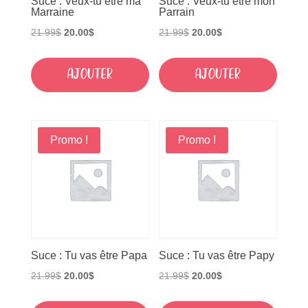
Suce : Veux-tu être ma
Suce : Veux-tu être mon
Marraine
Parrain
Le
Le
Le
Le
21.99
$
20.00
$
21.99
$
20.00
$
prix
prix
prix
prix
initial
actuel
initial
actuel
Ajouter
Ajouter
était :
est :
était :
est :
21.99$.
20.00$.
21.99$.
20.00$.
Promo !
Promo !
Suce : Tu vas être Papa
Suce : Tu vas être Papy
Le
Le
Le
Le
21.99
$
20.00
$
21.99
$
20.00
$
prix
prix
prix
prix