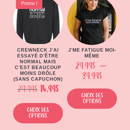
Promo !
CREWNECK J’AI
J’ME FATIGUE MOI-
ESSAYÉ D’ÊTRE
MÊME
NORMAL MAIS
29.99
$
–
C’EST BEAUCOUP
Plage
39.99
$
MOINS DRÔLE
(SANS CAPUCHON)
de
Ce
Le
Le
29.99
$
14.99
$
produi
prix :
Choix des
prix
prix
Ce
options
a
29.99$
initial
actuel
produit
plusie
Choix des
à
options
a
variat
était :
est :
plusieurs
Les
39.99$
29.99$.
14.99$.
variations.