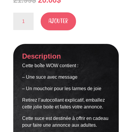
21.99
$
20.00
$
prix
prix
initial
actuel
quantité
était :
est :
AJOUTER
de
21.99$.
20.00$.
Suce
:
Tu
seras
Description
Mamie
Cette boîte WOW contient :
– Une suce avec message
– Un mouchoir pour les larmes de joie
Retirez l’autocollant explicatif, emballez
cette jolie boite et faites votre annonce.
Cette suce est destinée à offrir en cadeau
pour faire une annonce aux adultes.