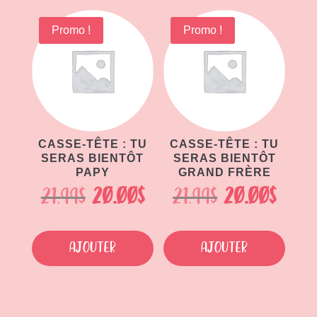
21.99$.
20.00$.
21.99$.
20.00
Promo !
Promo !
CASSE-TÊTE : TU
CASSE-TÊTE : TU
SERAS BIENTÔT
SERAS BIENTÔT
PAPY
GRAND FRÈRE
Le
Le
Le
Le
21.99
$
20.00
$
21.99
$
20.00
$
prix
prix
prix
prix
initial
actuel
initial
actu
Ajouter
Ajouter
était :
est :
était :
est :
21.99$.
20.00$.
21.99$.
20.00