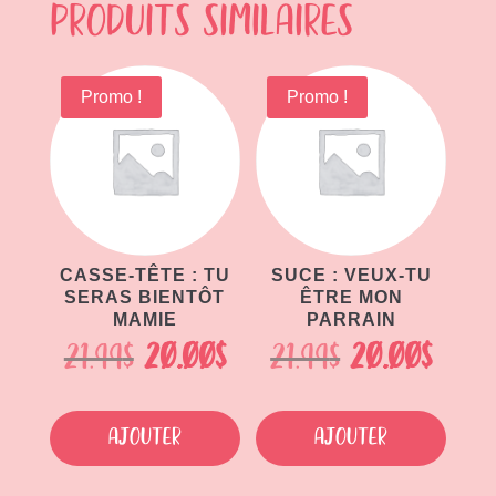
Produits similaires
Promo !
Promo !
CASSE-TÊTE : TU
SUCE : VEUX-TU
SERAS BIENTÔT
ÊTRE MON
MAMIE
PARRAIN
Le
Le
Le
Le
21.99
$
20.00
$
21.99
$
20.00
$
prix
prix
prix
prix
initial
actuel
initial
actu
Ajouter
Ajouter
était :
est :
était :
est :