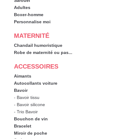
Sarouel
Adultes
Boxer-homme
Personnalise moi
MATERNITÉ
Chandail humoristique
Robe de maternité ou pas...
ACCESSOIRES
Aimants
Autocollants voiture
Bavoir
- Bavoir tissu
- Bavoir silicone
- Trio Bavoir
Bouchon de vin
Bracelet
Miroir de poche