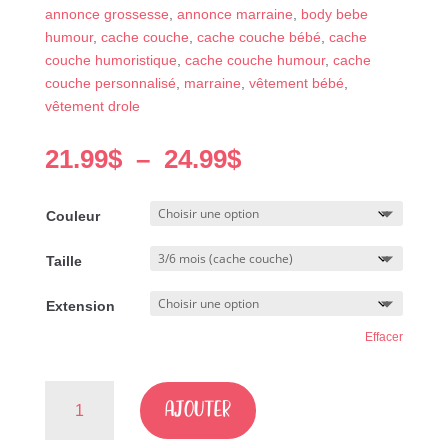
annonce grossesse
,
annonce marraine
,
body bebe
humour
,
cache couche
,
cache couche bébé
,
cache
couche humoristique
,
cache couche humour
,
cache
couche personnalisé
,
marraine
,
vêtement bébé
,
vêtement drole
Plage
21.99
$
–
24.99
$
de
prix :
Couleur
21.99$
à
Taille
24.99$
Extension
Effacer
quantité
AJOUTER
de
Marraine