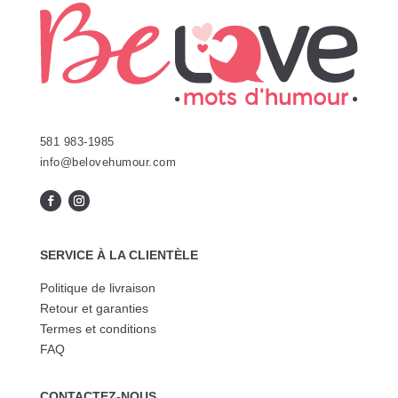
la
sur
page
la
du
page
produit
du
produit
581 983-1985
info@belovehumour.com
SERVICE À LA CLIENTÈLE
Politique de livraison
Retour et garanties
Termes et conditions
FAQ
CONTACTEZ-NOUS