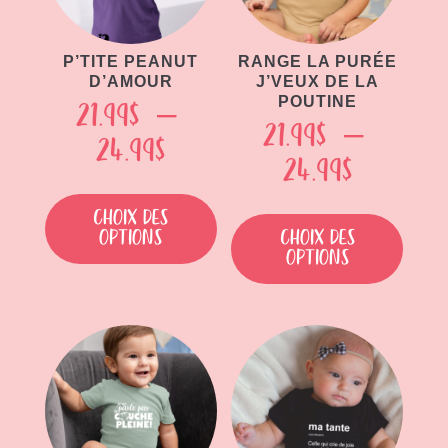
P’TITE PEANUT
RANGE LA PURÉE
D’AMOUR
J’VEUX DE LA
POUTINE
21.99
$
–
21.99
$
–
Plage
24.99
$
Plage
24.99
$
de
Ce
de
Ce
produit
prix :
Choix des
produit
prix :
options
Choix des
a
21.99$
options
a
plusieurs
21.99$
à
plusieu
variations.
à
variati
Les
24.99$
Les
24.99$
options
option
peuvent
peuven
être
être
choisies
choisie
sur