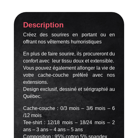
et
moi,
on
Description
a
un
Créez des sourires en portant ou en
problème
offrant nos vêtements humoristiques
on
est
En plus de faire sourire, ils procureront du
vraiment
confort avec leur tissu doux et extensible.
trop
Vous pouvez également allonger la vie de
belle
votre cache-couche préféré avec nos
extensions.
Design exclusif, dessiné et sérigraphié au
Québec.
Cache-couche : 0/3 mois – 3/6 mois – 6
/12 mois
Tee-shirt : 12/18 mois – 18/24 mois – 2
ans – 3 ans – 4 ans – 5 ans
Composition : 95% cotton 5% spandex