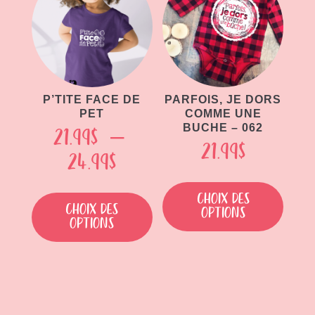
peuvent
être
être
choisie
choisies
sur
sur
la
la
page
page
P’TITE FACE DE
PARFOIS, JE DORS
du
PET
COMME UNE
du
produit
BUCHE – 062
21.99
$
–
produit
21.99
$
Plage
24.99
$
Ce
de
Ce
produit
Choix des
produit
prix :
Choix des
options
a
options
a
21.99$
plusieu
plusieurs
variati
à
variations.
Les
Les
24.99$
option
options
peuven
peuvent