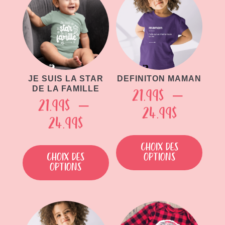
JE SUIS LA STAR
DEFINITON MAMAN
DE LA FAMILLE
21.99
$
–
21.99
$
–
Plage
24.99
$
Plage
24.99
$
de
Ce
de
Ce
produit
prix :
Choix des
produit
prix :
Choix des
options
a
21.99$
options
a
plusieu
21.99$
à
plusieurs
variati
à
variations.
Les
24.99$
Les
24.99$
option
options
peuven