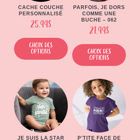
CACHE COUCHE
PARFOIS, JE DORS
PERSONNALISÉ
COMME UNE
BUCHE – 062
25.99
$
21.99
$
Ce
Ce
produit
Choix des
produit
options
Choix des
a
options
a
plusieurs
plusieu
variations.
variati
Les
Les
options
option
peuvent
peuven
être
être
choisies
choisie
sur
sur
la
la
page
page
JE SUIS LA STAR
P’TITE FACE DE
du