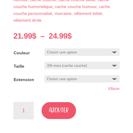
couche humoristique
,
cache couche humour
,
cache
couche personnalisé
,
marraine
,
vêtement bébé
,
vêtement drole
Plage
21.99
$
–
24.99
$
de
prix :
Couleur
21.99$
à
Taille
24.99$
Extension
Effacer
quantité
AJOUTER
de
Définition
Marraine