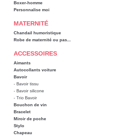
Boxer-homme
Personnalise moi
MATERNITÉ
Chandail humoristique
Robe de maternité ou pas...
ACCESSOIRES
Aimants
Autocollants voiture
Bavoir
- Bavoir tissu
- Bavoir silicone
- Trio Bavoir
Bouchon de vin
Bracelet
Miroir de poche
Stylo
Chapeau