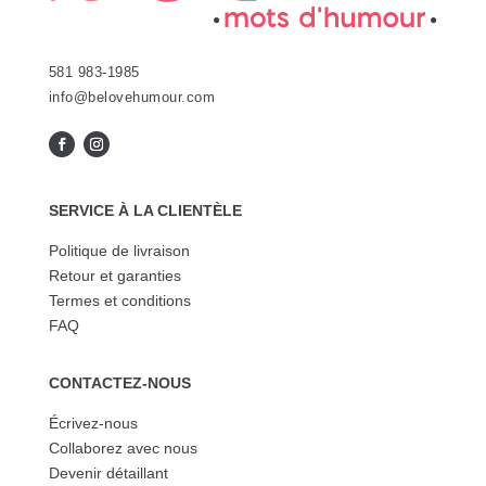
du
du
produit
produit
581 983-1985
info@belovehumour.com
SERVICE À LA CLIENTÈLE
Politique de livraison
Retour et garanties
Termes et conditions
FAQ
CONTACTEZ-NOUS
Écrivez-nous
Collaborez avec nous
Devenir détaillant