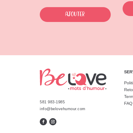
Ajouter
SER
Polit
Reto
Term
581 983-1985
FAQ
info@belovehumour.com