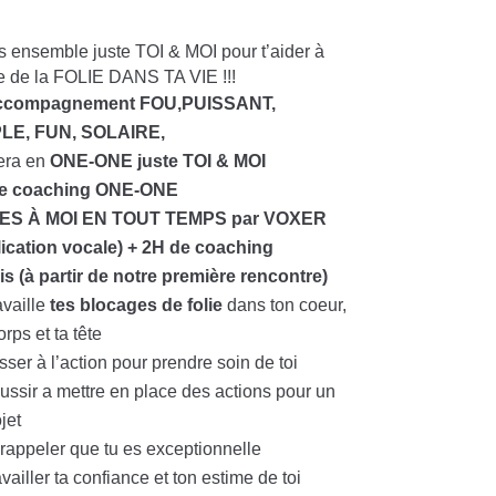
 ensemble juste TOI & MOI pour t’aider à
e de la FOLIE DANS TA VIE !!!
ccompagnement FOU,PUISSANT,
LE, FUN, SOLAIRE,
era en
ONE-ONE juste TOI & MOI
e coaching ONE-ONE
ES À MOI EN TOUT TEMPS par VOXER
lication vocale) + 2H de coaching
is (à partir de notre première rencontre)
availle
tes blocages de folie
dans ton coeur,
orps et ta tête
sser à l’action pour prendre soin de toi
ussir a mettre en place des actions pour un
jet
 rappeler que tu es exceptionnelle
vailler ta confiance et ton estime de toi