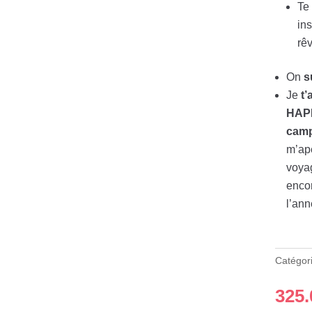
Te 
ins
rê
On
s
Je
t
HAPP
camp
m’ape
voya
encor
l’an
Catégor
325.