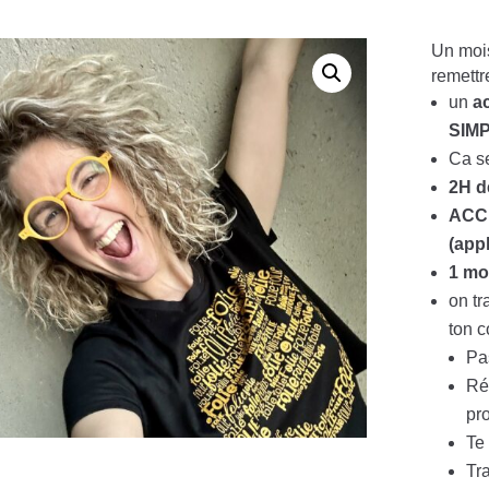
Un mois
remettr
un
a
SIMP
Ca s
2H d
ACC
(app
1 mo
on tr
ton c
Pa
Ré
pro
Te
Tra