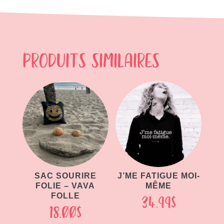
Produits similaires
SAC SOURIRE
J’ME FATIGUE MOI-
FOLIE – VAVA
MÊME
FOLLE
34.99
$
18.00
$
Ce