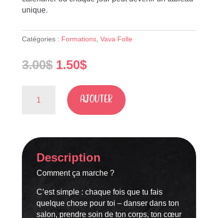
unique.
Catégories :
Formations
,
Vava Folle
Le
Le
3.00
$
1.50
$
prix
prix
initial
actuel
quantité
était :
est :
AJOUTER
de
3.00$.
1.50$.
SUIVI
DE
FOLIE
Mme
Description
Constance
-
Comment ça marche ?
VAVA
FOLLE
C’est simple : chaque fois que tu fais
quelque chose pour toi – danser dans ton
salon, prendre soin de ton corps, ton cœur