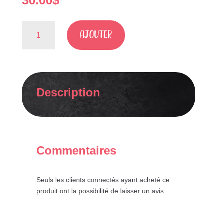
30.00
$
quantité
AJOUTER
de
VIE
DE
FOLIE
-
Description
30
JOURS
Commentaires
Seuls les clients connectés ayant acheté ce
produit ont la possibilité de laisser un avis.