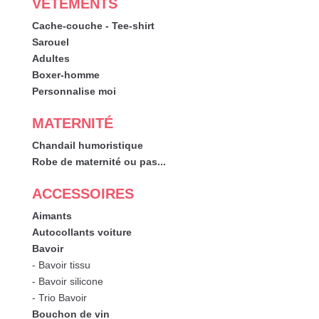
VÊTEMENTS
Cache-couche - Tee-shirt
Sarouel
Adultes
Boxer-homme
Personnalise moi
MATERNITÉ
Chandail humoristique
Robe de maternité ou pas...
ACCESSOIRES
Aimants
Autocollants voiture
Bavoir
- Bavoir tissu
- Bavoir silicone
- Trio Bavoir
Bouchon de vin