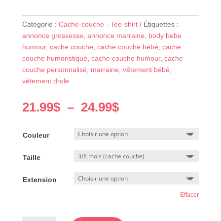
Catégorie :
Cache-couche - Tee-shirt
Étiquettes :
annonce grossesse
,
annonce marraine
,
body bebe
humour
,
cache couche
,
cache couche bébé
,
cache
couche humoristique
,
cache couche humour
,
cache
couche personnalisé
,
marraine
,
vêtement bébé
,
vêtement drole
Plage
21.99
$
–
24.99
$
de
prix :
Couleur
21.99$
à
Taille
24.99$
Extension
Effacer