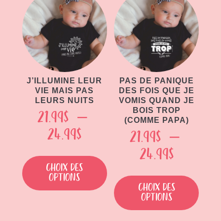
choisies
option
sur
peuven
la
être
page
choisie
du
sur
produit
la
page
J’ILLUMINE LEUR
PAS DE PANIQUE
VIE MAIS PAS
DES FOIS QUE JE
du
LEURS NUITS
VOMIS QUAND JE
produit
BOIS TROP
21.99
$
–
(COMME PAPA)
Plage
24.99
$
21.99
$
–
de
Plage
24.99
$
Ce
produit
prix :
Choix des
de
Ce
options
a
21.99$
produit
prix :
Choix des
plusieurs
options
a
à
21.99$
variations.
plusieu
Les