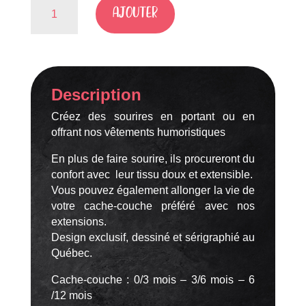
quantité
AJOUTER
de
Petit
Miracle
Description
Créez des sourires en portant ou en
offrant nos vêtements humoristiques
En plus de faire sourire, ils procureront du
confort avec leur tissu doux et extensible.
Vous pouvez également allonger la vie de
votre cache-couche préféré avec nos
extensions.
Design exclusif, dessiné et sérigraphié au
Québec.
Cache-couche : 0/3 mois – 3/6 mois – 6
/12 mois