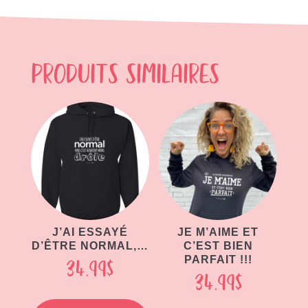
Produits similaires
J’AI ESSAYÉ
JE M’AIME ET
D’ÊTRE NORMAL,…
C’EST BIEN
PARFAIT !!!
34.99
$
34.99
$
Ce
Ce