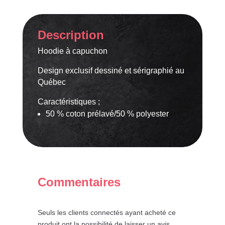
suis
pas
un
Description
cadeau
!!
Hoodie à capuchon
Design exclusif dessiné et sérigraphié au
Québec
Caractéristiques ;
50 % coton prélavé/50 % polyester
Commentaires
Seuls les clients connectés ayant acheté ce
produit ont la possibilité de laisser un avis.