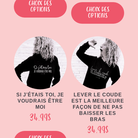
produit
Choix des
produit
options
Choix des
a
options
a
plusieurs
plusieu
variations.
variati
Les
Les
options
option
peuvent
peuven
être
être
choisies
choisie
sur
sur
la
la
page
page
SI J’ÉTAIS TOI, JE
LEVER LE COUDE
du
VOUDRAIS ÊTRE
EST LA MEILLEURE
du
produit
MOI
FAÇON DE NE PAS
produit
BAISSER LES
34.99
$
BRAS
34.99
$
Ce
produit