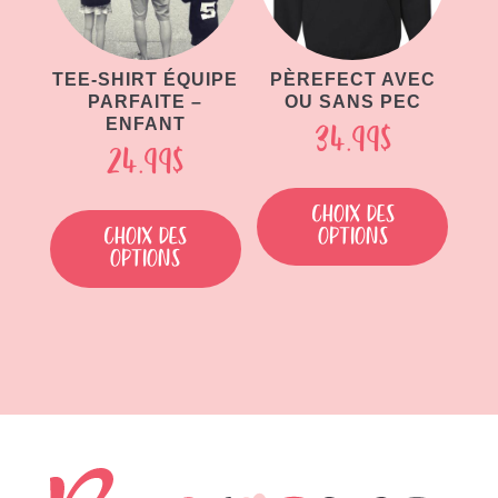
sur
la
la
page
page
TEE-SHIRT ÉQUIPE
PÈREFECT AVEC
du
PARFAITE –
OU SANS PEC
du
produit
ENFANT
34.99
$
produit
24.99
$
Ce
Ce
produit
Choix des
produit
Choix des
options
a
options
a
plusieu
plusieurs
variati
variations.
Les
Les
option
options
peuven
peuvent
être
être
choisie
choisies
sur
sur
la