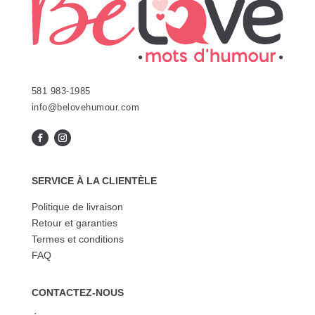
la
page
page
du
du
produit
produit
581 983-1985
info@belovehumour.com
SERVICE À LA CLIENTÈLE
Politique de livraison
Retour et garanties
Termes et conditions
FAQ
CONTACTEZ-NOUS