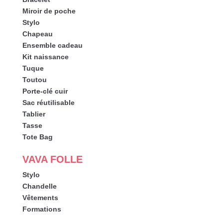
Miroir de poche
Stylo
Chapeau
Ensemble cadeau
Kit naissance
Tuque
Toutou
Porte-clé cuir
Sac réutilisable
Tablier
Tasse
Tote Bag
VAVA FOLLE
Stylo
Chandelle
Vêtements
Formations