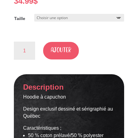
34.99
$
Taille
quantité
AJOUTER
de
SI
J'ÉTAIS
TOI,
JE
Description
VOUDRAIS
ÊTRE
Hoodie à capuchon
MOI
Design exclusif dessiné et sérigraphié au
Québec
Caractéristiques ;
50 % coton prélavé/50 % polyester