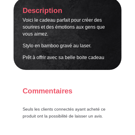
faire
Description
partie
de
Voici le cadeau parfait pour créer des
mon
sourires et des émotions aux gens que
histoire"
vous aimez.
Stylo en bamboo gravé au laser.
Prêt à offrir avec sa belle boite cadeau
Commentaires
Seuls les clients connectés ayant acheté ce
produit ont la possibilité de laisser un avis.