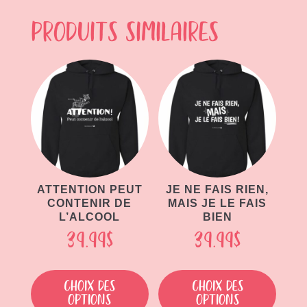
Produits similaires
ATTENTION PEUT
JE NE FAIS RIEN,
CONTENIR DE
MAIS JE LE FAIS
L’ALCOOL
BIEN
39.99
$
39.99
$
Ce
Ce
produit
produit
Choix des
Choix des
options
options
a
a