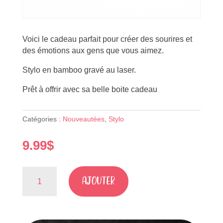
Voici le cadeau parfait pour créer des sourires et
des émotions aux gens que vous aimez.
Stylo en bamboo gravé au laser.
Prêt à offrir avec sa belle boite cadeau
Catégories :
Nouveautées
,
Stylo
9.99
$
quantité
AJOUTER
de
Stylo
"Merci
de