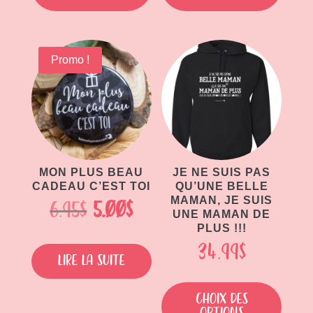
plusieurs
plusieu
variations.
variati
Les
Les
Promo !
options
option
peuvent
peuven
être
être
choisies
choisie
sur
sur
la
la
page
page
MON PLUS BEAU
JE NE SUIS PAS
CADEAU C’EST TOI
QU’UNE BELLE
du
du
MAMAN, JE SUIS
Le
Le
6.95
$
5.00
$
produit
produit
UNE MAMAN DE
prix
prix
PLUS !!!
34.99
$
initial
actuel
Lire la suite
Ce
était :
est :
produit
Choix des
6.95$.
5.00$.
a