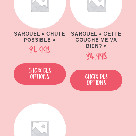
SAROUEL « CHUTE
SAROUEL « CETTE
POSSIBLE »
COUCHE ME VA
BIEN? »
34.99
$
34.99
$
Ce
Ce
produit
Choix des
produit
options
Choix des
a
options
a
plusieurs
plusieu
variations.
variati
Les
Les
options
option
peuvent
peuven
être
être
choisies