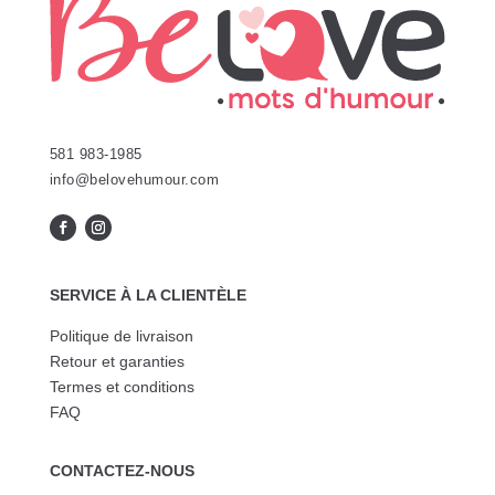
la
page
du
produit
581 983-1985
info@belovehumour.com
SERVICE À LA CLIENTÈLE
Politique de livraison
Retour et garanties
Termes et conditions
FAQ
CONTACTEZ-NOUS