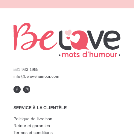
être
peuvent
choisie
être
sur
choisies
la
sur
page
la
du
page
produit
du
produit
581 983-1985
info@belovehumour.com
SERVICE À LA CLIENTÈLE
Politique de livraison
Retour et garanties
Termes et conditions