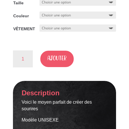
Taille
29.99$
à
Couleur
39.99$
VÊTEMENT
quantité
AJOUTER
de
J'ai
essyaé
d'être
normal
Description
mais
c'est
Voici le moyen parfait de créer des
beaucoup
sourires
moins
drôle
Modèle UNISEXE