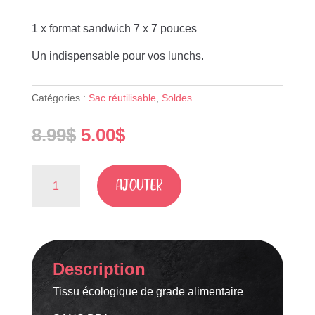
1 x format sandwich 7 x 7 pouces
Un indispensable pour vos lunchs.
Catégories :
Sac réutilisable
,
Soldes
Le
Le
8.99
$
5.00
$
prix
prix
initial
actuel
quantité
était :
est :
AJOUTER
de
8.99$.
5.00$.
J'ai
faim,
un
peu,
Description
beaucoup,
trop
Tissu écologique de grade alimentaire