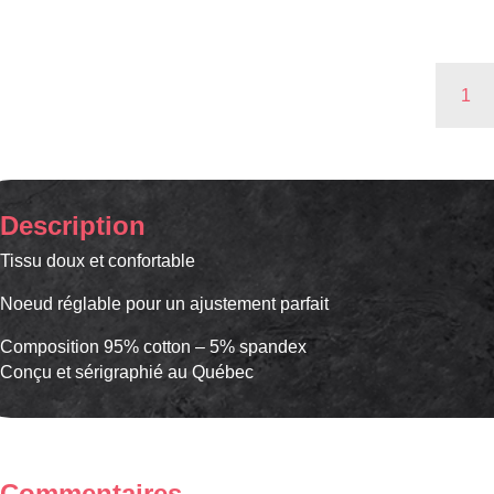
quantité
de
Chapea
Bébé
Parfait
Description
Tissu doux et confortable
Noeud réglable pour un ajustement parfait
Composition 95% cotton – 5% spandex
Conçu et sérigraphié au Québec
Commentaires