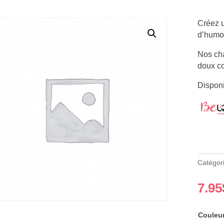
Créez u
d’humou
Nos cha
doux co
Disponi
Catégor
7.95
Couleu