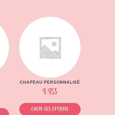
CHAPEAU PERSONNALISÉ
9.95
$
Ce
Ce
produit
Choix des options
produit
a