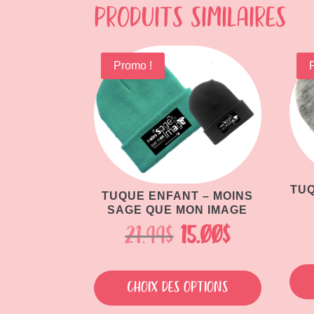
Produits similaires
Promo !
TUQ
TUQUE ENFANT – MOINS
SAGE QUE MON IMAGE
Le
Le
21.99
$
15.00
$
prix
prix
Ce
initial
actuel
produit
Choix des options
a