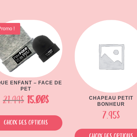
Promo !
UE ENFANT – FACE DE
PET
Le
Le
21.99
$
15.00
$
CHAPEAU PETIT
BONHEUR
prix
prix
7.95
$
Ce
initial
actuel
produit
Choix des options
a
était :
est :
Choix des options
plusieurs