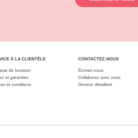
21.99$.
15.00$.
variations.
Les
options
peuvent
être
choisies
sur
VICE À LA CLIENTÈLE
CONTACTEZ-NOUS
la
ique de livraison
Écrivez-nous
page
ur et garanties
Collaborez avec nous
du
es et conditions
Devenir détaillant
produit
ve. Tous droits réservés. –
Site Web réalisé avec amour par
Julie Brouillette
et