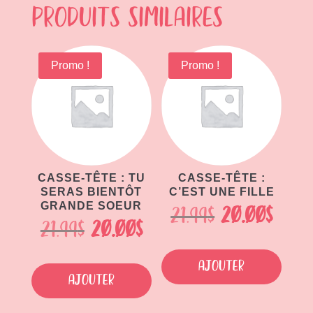
Produits similaires
Promo !
Promo !
CASSE-TÊTE : TU
CASSE-TÊTE :
SERAS BIENTÔT
C’EST UNE FILLE
GRANDE SOEUR
Le
Le
21.99
$
20.00
$
Le
Le
21.99
$
20.00
$
prix
prix
prix
prix
initial
actu
Ajouter
initial
actuel
Ajouter
était :
est :
était :
est :