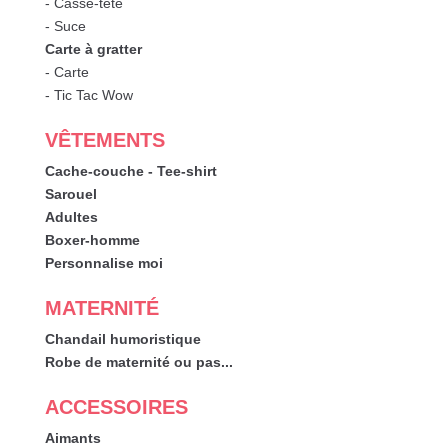
- Casse-tête
- Suce
Carte à gratter
- Carte
- Tic Tac Wow
VÊTEMENTS
Cache-couche - Tee-shirt
Sarouel
Adultes
Boxer-homme
Personnalise moi
MATERNITÉ
Chandail humoristique
Robe de maternité ou pas...
ACCESSOIRES
Aimants