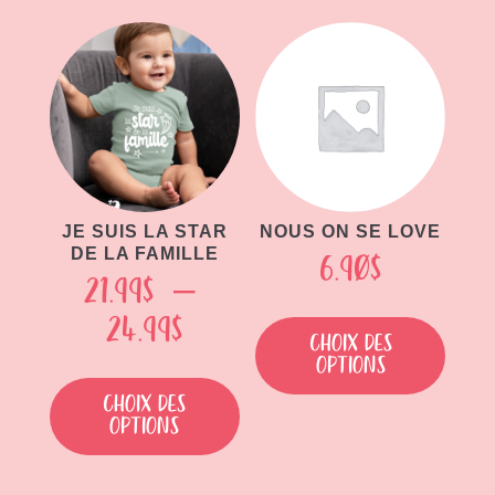
21.99$.
20.00
21.99$.
20.00$.
JE SUIS LA STAR
NOUS ON SE LOVE
DE LA FAMILLE
6.90
$
21.99
$
–
Ce
Plage
24.99
$
produit
Choix des
de
options
a
Ce
plusieu
produit
prix :
Choix des
variati
options
a
21.99$
Les
plusieurs
à
option
variations.